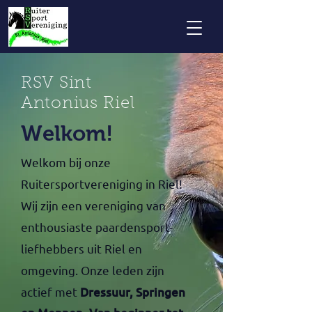
RSV Sint
Antonius Riel
Welkom!
Welkom bij onze
Ruitersportvereniging in Riel!
Wij zijn een vereniging van
enthousiaste paardensport-
liefhebbers uit Riel en
omgeving. Onze leden zijn
actief met
Dressuur, Springen