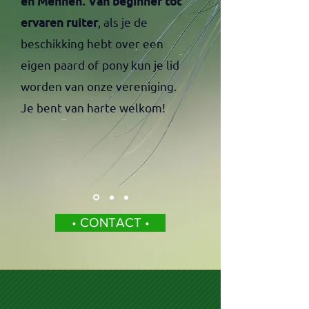
en Mennen. Van beginner tot
ervaren ruiter
,
als je de
beschikking hebt over een
eigen paard of pony kun je lid
worden van onze vereniging.
Je bent van harte welkom!
• CONTACT •