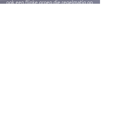
ook een flinke groep die regelmatig op
wedstrijd gaat. Als je de beschikking
hebt over een paard of pony (we zijn
geen manege) kun je lid worden.
• LEES MEER •
• LID WORDEN •