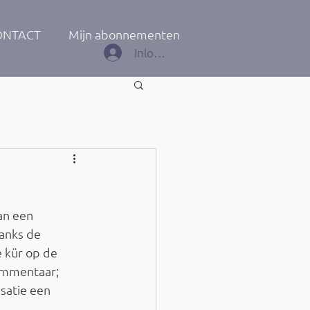
ONTACT
Mijn abonnementen
Inloggen
an een 
anks de 
 kür op de 
ommentaar; 
satie een 