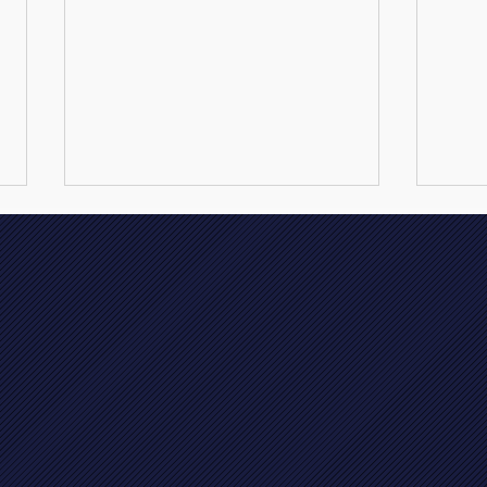
🎶 Finale wintercompetitie
》 💥
afdelingsdressuur en kur
rese
op muziek ! 🎶
kamp