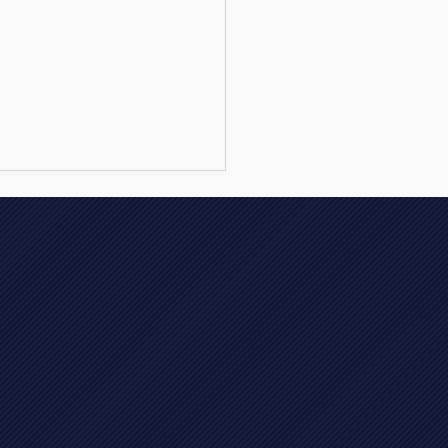
 Vajèn le Jeune
rve Brabants
ioen!! 🥈《