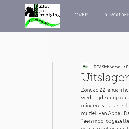
OVER
LID WORDE
RSV Sint Antonius R
Uitslage
Zondag 22 januari h
wedstrijd kür op muz
mindere voorbereidi
muziek van Abba . D
"een mooi opgezette 
oranje rozet en een t