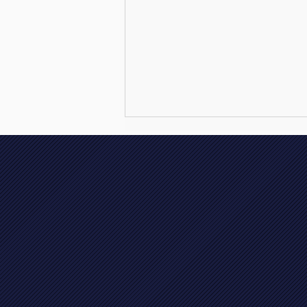
🇳🇱 🥇🏆 Vajèn le Jeune
Nederlands Kampioen
dressuur cat. A/B klasse L2
!!!! 🏆🥇 🇳🇱