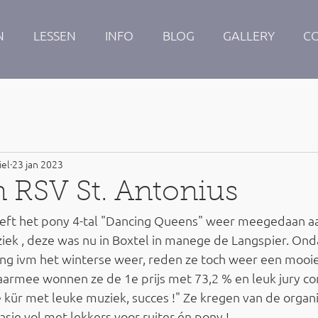
N
LESSEN
INFO
BLOG
GALLERY
C
iel
23 jan 2023
n RSV St. Antonius
eeft het pony 4-tal "Dancing Queens" weer meegedaan a
iek , deze was nu in Boxtel in manege de Langspier. Ond
ng ivm het winterse weer, reden ze toch weer een mooie
aarmee wonnen ze de 1e prijs met 73,2 % en leuk jury c
kür met leuke muziek, succes !" Ze kregen van de organi
asje vol met lekkers voor ruiter én pony !