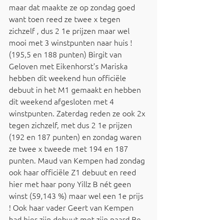
maar dat maakte ze op zondag goed 
want toen reed ze twee x tegen 
zichzelf , dus 2 1e prijzen maar wel 
mooi met 3 winstpunten naar huis ! 
(195,5 en 188 punten) Birgit van 
Geloven met Eikenhorst's Mariska 
hebben dit weekend hun officiële 
debuut in het M1 gemaakt en hebben 
dit weekend afgesloten met 4 
winstpunten. Zaterdag reden ze ook 2x 
tegen zichzelf, met dus 2 1e prijzen 
(192 en 187 punten) en zondag waren 
ze twee x tweede met 194 en 187 
punten. Maud van Kempen had zondag 
ook haar officiële Z1 debuut en reed 
hier met haar pony Yillz B nét geen 
winst (59,143 %) maar wel een 1e prijs 
! Ook haar vader Geert van Kempen 
had hier zijn debuut met zijn paard Be 