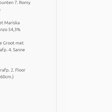
punten 7. Romy 
n
et Mariska 
enzo 54,3%
de Groot met 
afp. 4. Sanne 
afp. 2. Floor 
(60cm.)