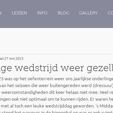
N
LESSEN
INFO
BLOG
GALLERY
C
iel
27 mrt 2023
ge wedstrijd weer gezell
 was op het oefenterrein weer ons jaarlijkse onderlinge
 van het seizoen die weer buitengereden werd (dressuur
 weersomstandigheden dit keer helaas niet mee. Veel r
ngen ook niet optimaal om te kunnen rijden. Er waren he
 met al toch een leuke wedstrijddag geworden. ’s Midda
 stond het parcours in de binnenhal en was er ook ruim