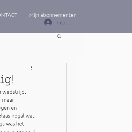
ONTACT
Mijn abonnementen
Inloggen
ig!
 wedstrijd. 
) maar 
egen en 
laas nogal wat 
gs was het 
te gereserveerd 