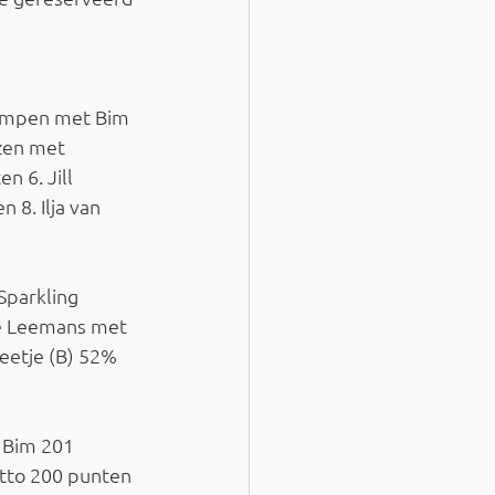
Kempen met Bim 
zen met 
 6. Jill 
8. Ilja van 
Sparkling 
ke Leemans met 
Peetje (B) 52%
 Bim 201 
tto 200 punten 