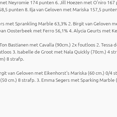
met Neyromie 174 punten 6. Jill Hoezen met O’niro 167 
8,5 punten 8. Ilja van Geloven met Mariska 157,5 punte
s met Sprankling Marble 63,3% 2. Birgit van Geloven m
 van Oosterbeek met Ferro 56,1% 4. Alycia Geurts met K
Ton Bastianen met Cavalla (90cm.) 2x foutloos 2. Tessa 
tloos 3. Isabelle de Groot met Nala Quickly (70cm.) 4 str
m) 8 strafp.
rgit van Geloven met Eikenhorst's Mariska (60 cm.) 0/4 str
(50 cm.) 8 strafp. 3. Emma Segers met Sparking Marble 