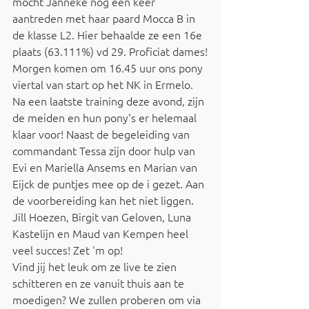
mocht Janneke nog een keer 
aantreden met haar paard Mocca B in 
de klasse L2. Hier behaalde ze een 16e 
plaats (63.111%) vd 29. Proficiat dames!
Morgen komen om 16.45 uur ons pony 
viertal van start op het NK in Ermelo. 
Na een laatste training deze avond, zijn 
de meiden en hun pony's er helemaal 
klaar voor! Naast de begeleiding van 
commandant Tessa zijn door hulp van 
Evi en Mariella Ansems en Marian van 
Eijck de puntjes mee op de i gezet. Aan 
de voorbereiding kan het niet liggen. 
Jill Hoezen, Birgit van Geloven, Luna 
Kastelijn en Maud van Kempen heel 
veel succes! Zet 'm op!  
Vind jij het leuk om ze live te zien 
schitteren en ze vanuit thuis aan te 
moedigen? We zullen proberen om via 