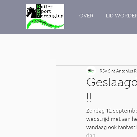
OVER
LID WORDE
RSV Sint Antonius R
Geslaagd
!!
Zondag 12 september 
wedstrijd met aan he
vandaag ook fantast
dag.