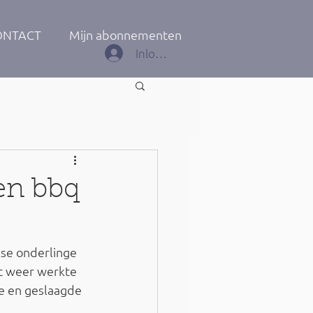
ONTACT
Mijn abonnementen
Inloggen
en bbq
kse onderlinge 
t weer werkte 
e en geslaagde 