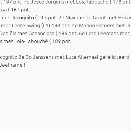
187 pnt. 7e Joyce Jurgens met Lola-labouché ( 178 pnt.
sa ( 167 pnt.
en met Incognito ( 213 pnt. 2e Maxime de Groot met Hokus
et met Lente Swing (L1) 198 pnt. 4e Manon Hamers met J
 Daniëls met Gananciosa ( 196 pnt. 6e Lore Leemans met 
s met Lola-Labouché ( 189 pnt.
ncognito 2e Bo Janssens met Luca Allemaal gefeliciteerd
 deelname !