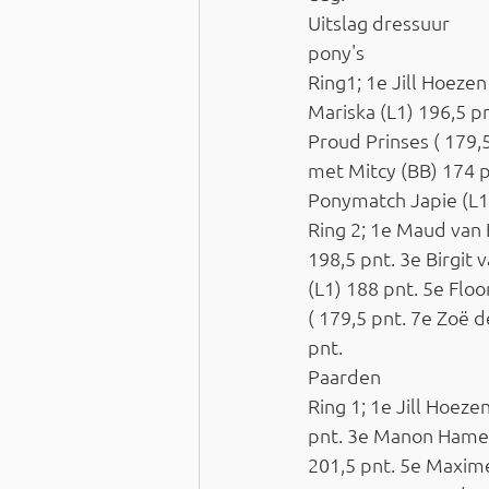
Uitslag dressuur
pony's
Ring1; 1e Jill Hoeze
Mariska (L1) 196,5 p
Proud Prinses ( 179,
met Mitcy (BB) 174 
Ponymatch Japie (L1)
Ring 2; 1e Maud van
198,5 pnt. 3e Birgi
(L1) 188 pnt. 5e Flo
( 179,5 pnt. 7e Zoë
pnt.
Paarden
Ring 1; 1e Jill Hoeze
pnt. 3e Manon Hamers
201,5 pnt. 5e Maxim