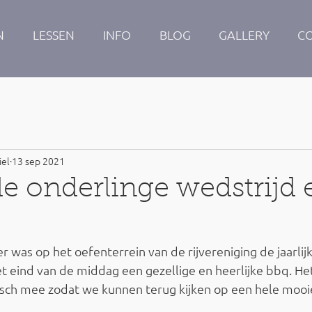
N
LESSEN
INFO
BLOG
GALLERY
C
iel
13 sep 2021
e onderlinge wedstrijd 
was op het oefenterrein van de rijvereniging de jaarlij
t eind van de middag een gezellige en heerlijke bbq. He
isch mee zodat we kunnen terug kijken op een hele mooi