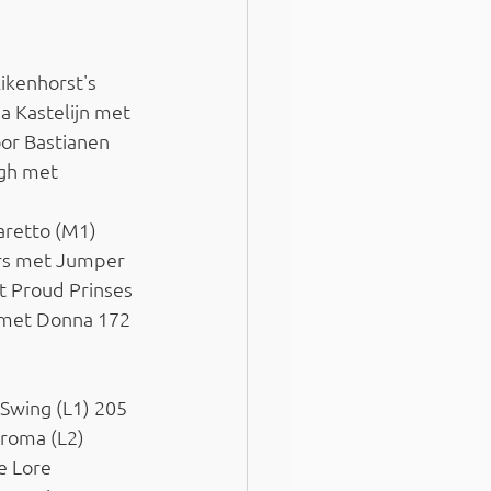
ikenhorst's 
a Kastelijn met 
or Bastianen 
gh met 
aretto (M1) 
ers met Jumper 
t Proud Prinses 
 met Donna 172 
 Swing (L1) 205 
roma (L2) 
e Lore 