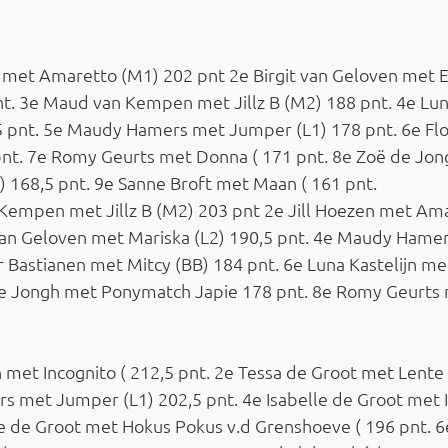
n met Amaretto (M1) 202 pnt 2e Birgit van Geloven met E
nt. 3e Maud van Kempen met Jillz B (M2) 188 pnt. 4e Lun
5 pnt. 5e Maudy Hamers met Jumper (L1) 178 pnt. 6e Flo
pnt. 7e Romy Geurts met Donna ( 171 pnt. 8e Zoë de Jon
 168,5 pnt. 9e Sanne Broft met Maan ( 161 pnt.
 Kempen met Jillz B (M2) 203 pnt 2e Jill Hoezen met Am
t van Geloven met Mariska (L2) 190,5 pnt. 4e Maudy Ham
or Bastianen met Mitcy (BB) 184 pnt. 6e Luna Kastelijn me
 de Jongh met Ponymatch Japie 178 pnt. 8e Romy Geurts
n met Incognito ( 212,5 pnt. 2e Tessa de Groot met Lente
 met Jumper (L1) 202,5 pnt. 4e Isabelle de Groot met I
e de Groot met Hokus Pokus v.d Grenshoeve ( 196 pnt. 6