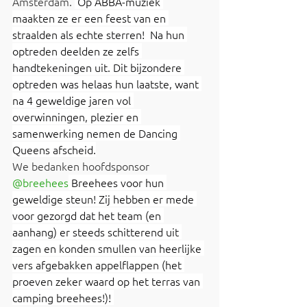
Amsterdam. 
 Op ABBA-muziek 
maakten ze er een feest van en 
straalden als echte sterren!  Na hun 
optreden deelden ze zelfs 
handtekeningen uit. Dit bijzondere 
optreden was helaas hun laatste, want 
na 4 geweldige jaren vol 
overwinningen, plezier en 
samenwerking nemen de Dancing 
Queens afscheid.
We bedanken hoofdsponsor 
@breehees
 Breehees voor hun 
geweldige steun! Zij hebben er mede 
voor gezorgd dat het team (en 
aanhang) er steeds schitterend uit 
zagen en konden smullen van heerlijke 
vers afgebakken appelflappen (het 
proeven zeker waard op het terras van 
camping breehees!)! 