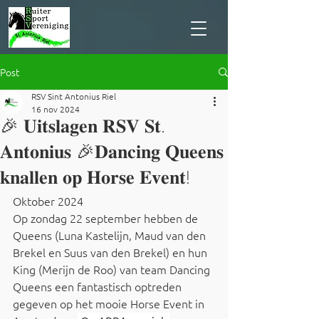
Post
RSV Sint Antonius Riel
16 nov 2024
🎉 𝐔𝐢𝐭𝐬𝐥𝐚𝐠𝐞𝐧 𝐑𝐒𝐕 𝐒𝐭.
𝐀𝐧𝐭𝐨𝐧𝐢𝐮𝐬 🎉𝐃𝐚𝐧𝐜𝐢𝐧𝐠 𝐐𝐮𝐞𝐞𝐧𝐬
𝐤𝐧𝐚𝐥𝐥𝐞𝐧 𝐨𝐩 𝐇𝐨𝐫𝐬𝐞 𝐄𝐯𝐞𝐧𝐭!
Oktober 2024
Op zondag 22 september hebben de 
Queens (Luna Kastelijn, Maud van den 
Brekel en Suus van den Brekel) en hun 
King (Merijn de Roo) van team Dancing 
Queens een fantastisch optreden 
gegeven op het mooie Horse Event in 