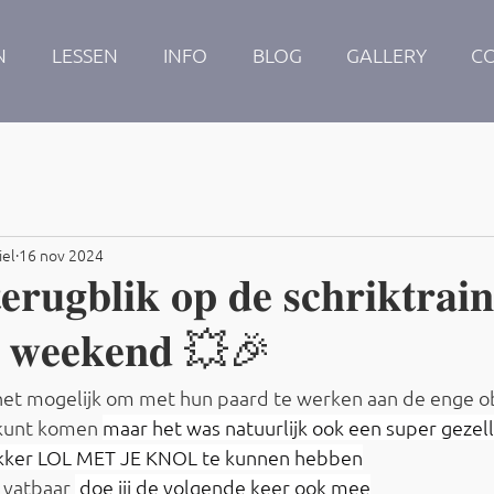
N
LESSEN
INFO
BLOG
GALLERY
C
iel
16 nov 2024
𝐫𝐮𝐠𝐛𝐥𝐢𝐤 𝐨𝐩 𝐝𝐞 𝐬𝐜𝐡𝐫𝐢𝐤𝐭𝐫𝐚𝐢
𝐧 𝐰𝐞𝐞𝐤𝐞𝐧𝐝 💥🎉
het mogelijk om met hun paard te werken aan de enge obs
kunt komen 
maar het was natuurlijk ook een super gezell
lekker LOL MET JE KNOL te kunnen hebben
 vatbaar 
 doe jij de volgende keer ook mee