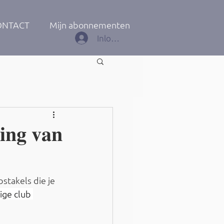
ONTACT
Mijn abonnementen
Inloggen
𝐢𝐧𝐠 𝐯𝐚𝐧
takels die je 
ige club 