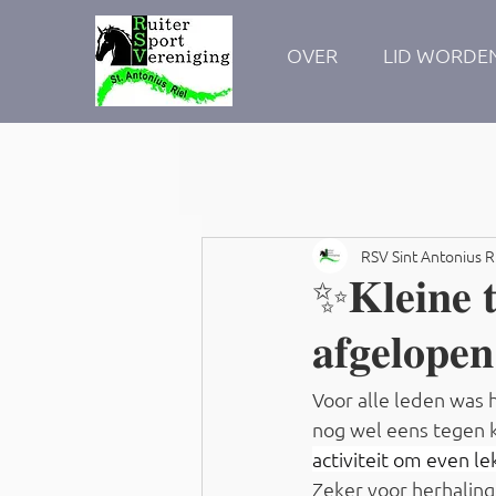
OVER
LID WORDE
RSV Sint Antonius R
✨𝐊𝐥𝐞𝐢𝐧𝐞 𝐭
𝐚𝐟𝐠𝐞𝐥𝐨𝐩
Voor alle leden was 
nog wel eens tegen 
activiteit om even 
Zeker voor herhaling