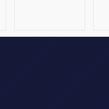
🎶 Finale wintercompetitie
》 💥
afdelingsdressuur en kur
rese
op muziek ! 🎶
kamp