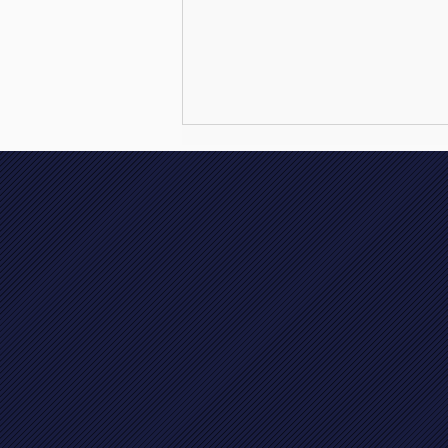
🇳🇱 🥇🏆 Vajèn le Jeune
Nederlands Kampioen
dressuur cat. A/B klasse L2
!!!! 🏆🥇 🇳🇱