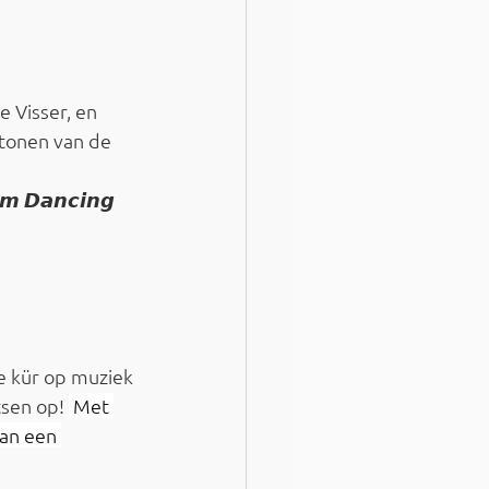
 Visser, en 
tonen van de 
𝙢 𝘿𝙖𝙣𝙘𝙞𝙣𝙜 
e kür op muziek 
sen op! 
 Met 
an een 