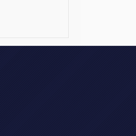
 Vajèn le Jeune
rve Brabants
ioen!! 🥈《