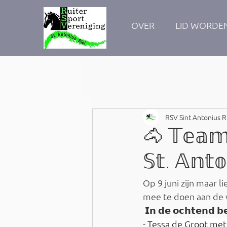
OVER
LID WORDE
RSV Sint Antonius R
🐴 𝕋𝕖𝕒𝕞
𝕊𝕥. 𝔸𝕟𝕥
Op 9 juni zijn maar 
mee te doen aan de v
 𝗜𝗻 𝗱𝗲 𝗼𝗰𝗵𝘁𝗲𝗻𝗱 𝗯𝗲
- 
Tessa de Groot met