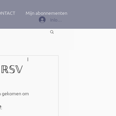
ONTACT
Mijn abonnementen
Inloggen
 ℝ𝕊𝕍
nen gekomen om 
: