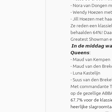
- Nora van Dongen m
- Wendy Hoezen met
- Jill Hoezen met haa
Ze reden een klassie
behaalden 64%! Daarn
Greatest Showman e
 𝙄𝙣 𝙙𝙚 𝙢𝙞𝙙𝙙𝙖𝙜 𝙬𝙖
𝙌𝙪𝙚𝙚𝙣𝙨:
- Maud van Kempen
- Maud van den Brek
- Luna Kastelijn
- Suus van den Breke
Met commandante Tes
op de gezellige ABBA
67.7% voor de klassi
heerlijke slagroomt