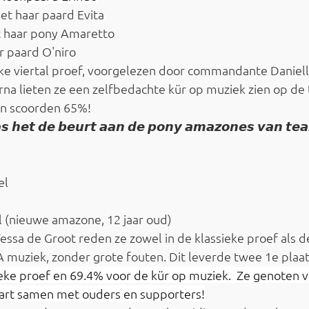
et haar paard Evita
 haar pony Amaretto
r paard O'niro
ke viertal proef, voorgelezen door commandante Danielle
a lieten ze een zelfbedachte kür op muziek zien op de 
n scoorden 65%!
𝙨 𝙝𝙚𝙩 𝙙𝙚 𝙗𝙚𝙪𝙧𝙩 𝙖𝙖𝙣 𝙙𝙚 𝙥𝙤𝙣𝙮 𝙖𝙢𝙖𝙯𝙤𝙣𝙚𝙨 𝙫𝙖𝙣 𝙩𝙚
el
l (nieuwe amazone, 12 jaar oud)
sa de Groot reden ze zowel in de klassieke proef als d
 muziek, zonder grote fouten. Dit leverde twee 1e plaat
eke proef en 69.4% voor de kür op muziek.  Ze genoten v
aart samen met ouders en supporters!