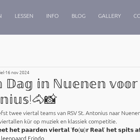
N
LESSEN
INFO
BLOG
GALLERY
C
iel
16 nov 2024
 𝔻𝕒𝕘 𝕚𝕟 ℕ𝕦𝕖𝕟𝕖𝕟 𝕧𝕠𝕠
𝕠𝕟𝕚𝕦𝕤!🐴📸
liefst twee viertal teams van RSV St. Antonius naar Nue
iertallen kür op muziek en klassiek competitie.
𝘁 𝗵𝗲𝘁 𝗽𝗮𝗮𝗿𝗱𝗲𝗻 𝘃𝗶𝗲𝗿𝘁𝗮𝗹 '𝗳𝗼(𝘂)𝗿 𝗥𝗲𝗮𝗹' 𝗵𝗲𝘁 𝘀𝗽𝗶𝘁𝘀 𝗮
 leenpaard Erindo